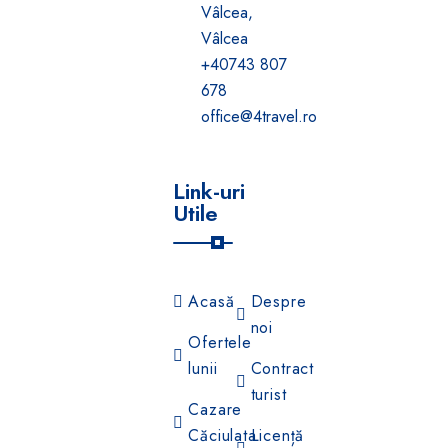
Vâlcea,
Vâlcea
+40743 807
678
office@4travel.ro
Link-uri
Utile
Acasă
Despre
noi
Ofertele
lunii
Contract
turist
Cazare
Căciulata
Licență