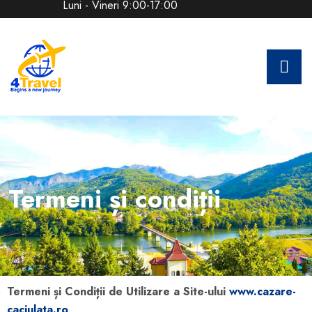
Luni - Vineri 9:00-17:00
Termeni și condiții
Termeni și Condiții de Utilizare a Site-ului
www.cazare-
caciulata.ro