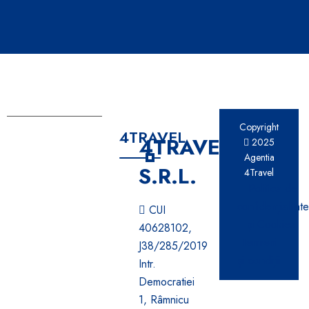
Copyright
4TRAVEL
4TRAVEL
2025
Agentia
S.R.L.
4Travel
Politica de
confidențialitat
CUI
și Cookies
40628102,
Termeni
J38/285/2019
și condiții
Intr.
Democratiei
1, Râmnicu