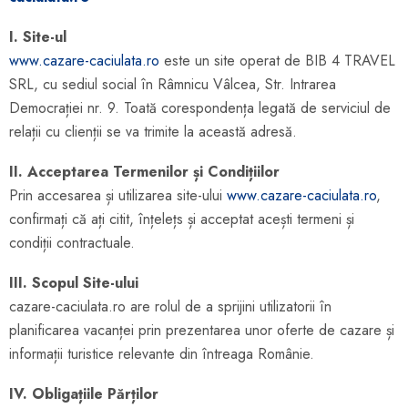
I. Site-ul
www.cazare-caciulata.ro
este un site operat de BIB 4 TRAVEL
SRL, cu sediul social în Râmnicu Vâlcea, Str. Intrarea
Democrației nr. 9. Toată corespondența legată de serviciul de
relații cu clienții se va trimite la această adresă.
II. Acceptarea Termenilor și Condițiilor
Prin accesarea și utilizarea site-ului
www.cazare-caciulata.ro
,
confirmați că ați citit, înțelețs și acceptat acești termeni și
condiții contractuale.
III. Scopul Site-ului
cazare-caciulata.ro are rolul de a sprijini utilizatorii în
planificarea vacanței prin prezentarea unor oferte de cazare și
informații turistice relevante din întreaga Românie.
IV. Obligațiile Părților